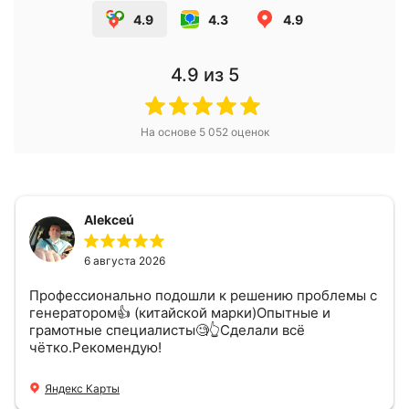
4.9
4.3
4.9
4.9
из 5
На основе
5 052
оценок
Alekceú
6 августа 2026
Профессионально подошли к решению проблемы с
генератором👍 (китайской марки)Опытные и
грамотные специалисты🧐👆Сделали всё
чётко.Рекомендую!
Яндекс Карты