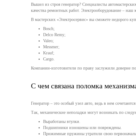
Вышел из строя генератор? Специалисты автомастерски
качества ремонтных работ. Электрооборудование – наш к
В мастерских «Электросервис» вы сможете недорого куп
Bosch;
Delco Remy;
Valeo;
Messmer;
Krauf;
Cargo.
Компании-изготовители по праву заслужили доверие пот
С чем связана поломка механизм
Генератор – это особый узел авто, ведь в нем сочетаютс
Так, механические неполадки могут возникать по сле
Выработаны втулки.
Подшипники изношены или повреждены.
Прижимные пружины утратили свою первоначаль