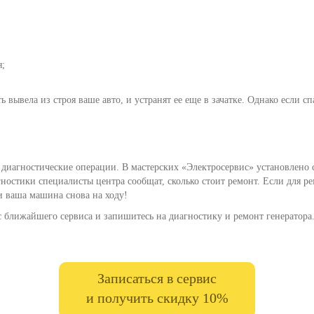
я;
 вывела из строя ваше авто, и устранят ее еще в зачатке. Однако если с
 диагностические операции. В мастерских «Электросервис» установлено
гностики специалисты центра сообщат, сколько стоит ремонт. Если для р
 и ваша машина снова на ходу!
с ближайшего сервиса и запишитесь на диагностику и ремонт генератора
Записаться в сервис
и получить скидку 10%