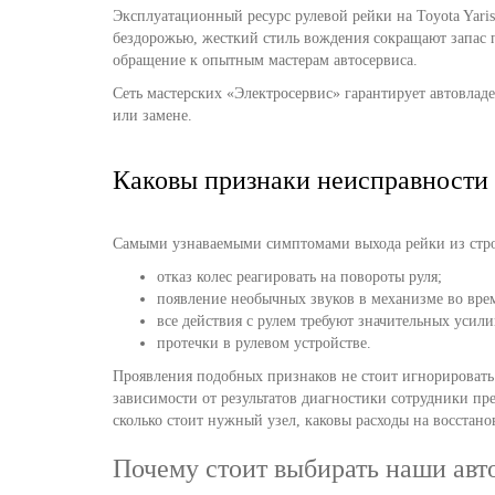
Эксплуатационный ресурс рулевой рейки на Toyota Yaris 
бездорожью, жесткий стиль вождения сокращают запас п
обращение к опытным мастерам автосервиса.
Сеть мастерских «Электросервис» гарантирует автовлад
или замене.
Каковы признаки неисправности
Самыми узнаваемыми симптомами выхода рейки из стро
отказ колес реагировать на повороты руля;
появление необычных звуков в механизме во вре
все действия с рулем требуют значительных усили
протечки в рулевом устройстве.
Проявления подобных признаков не стоит игнорироват
зависимости от результатов диагностики сотрудники пре
сколько стоит нужный узел, каковы расходы на восстанов
Почему стоит выбирать наши авт