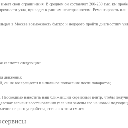
имеет свои ограничения. В среднем он составляет 200-250 тыс. км пробег
рочности узла, приводят к ранним неисправностям. Ремонтировать или з
ельцам в Москве возможность быстро и недорого пройти диагностику узл
я являются следующие:
мя движения;
й, он не возвращается в начальное положение после поворотов;
ь. Необходимо навестить наш ближайший сервисный центр, чтобы полу
дложат вариант восстановления узла или замены его на новый подходяще
ление старого устройства, есть ли в этом смысл.
осервисы