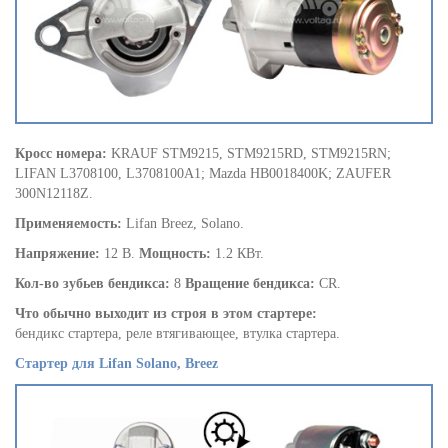
Кросс номера:
KRAUF STM9215, STM9215RD, STM9215RN;
LIFAN L3708100, L3708100A1; Mazda HB0018400K; ZAUFER
300N12118Z.
Применяемость:
Lifan Breez, Solano.
Напряжение:
12 В.
Мощность:
1.2 КВт.
Кол-во зубьев бендикса:
8
Вращение бендикса:
CR.
Что обычно выходит из строя в этом стартере:
бендикс стартера, реле втягивающее, втулка стартера.
Стартер для Lifan Solano, Breez