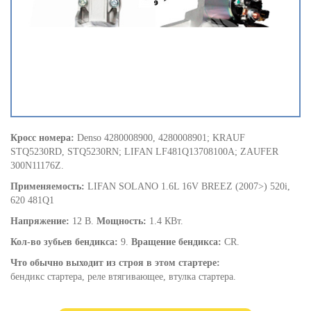
Кросс номера:
Denso 4280008900, 4280008901; KRAUF
STQ5230RD, STQ5230RN; LIFAN LF481Q13708100A; ZAUFER
300N11176Z.
Применяемость:
LIFAN SOLANO 1.6L 16V BREEZ (2007>) 520i,
620 481Q1
Напряжение:
12 В.
Мощность:
1.4 КВт.
Кол-во зубьев бендикса:
9.
Вращение бендикса:
CR.
Что обычно выходит из строя в этом стартере:
бендикс стартера, реле втягивающее, втулка стартера.