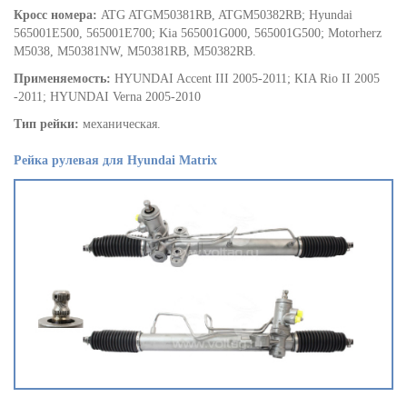
Кросс номера:
ATG ATGM50381RB, ATGM50382RB; Hyundai
565001E500, 565001E700; Kia 565001G000, 565001G500; Motorherz
M5038, M50381NW, M50381RB, M50382RB.
Применяемость:
HYUNDAI Accent III 2005-2011; KIA Rio II 2005
-2011; HYUNDAI Verna 2005-2010
Тип рейки:
механическая.
Рейка рулевая для Hyundai Matrix