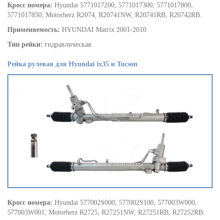
Кросс номера:
Hyundai 5771017200, 5771017300, 5771017800,
5771017850; Motorherz R2074, R20741NW, R20741RB, R20742RB.
Применяемость:
HYUNDAI Matrix 2001-2010
Тип рейки:
гидравлическая.
Рейка рулевая для Hyundai ix35 и Tucson
Кросс номера:
Hyundai 577002S000, 577002S100, 577003W000,
577003W001; Motorherz R2725, R27251NW, R27251RB, R27252RB.